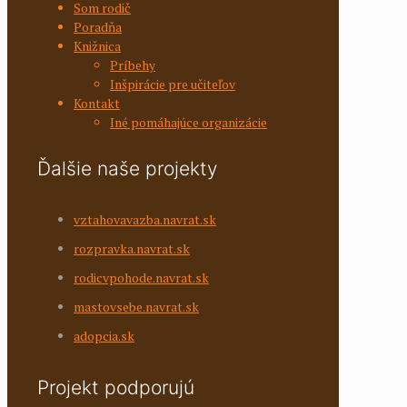
Som rodič
Poradňa
Knižnica
Príbehy
Inšpirácie pre učiteľov
Kontakt
Iné pomáhajúce organizácie
Ďalšie naše projekty
vztahovavazba.navrat.sk
rozpravka.navrat.sk
rodicvpohode.navrat.sk
mastovsebe.navrat.sk
adopcia.sk
Projekt podporujú