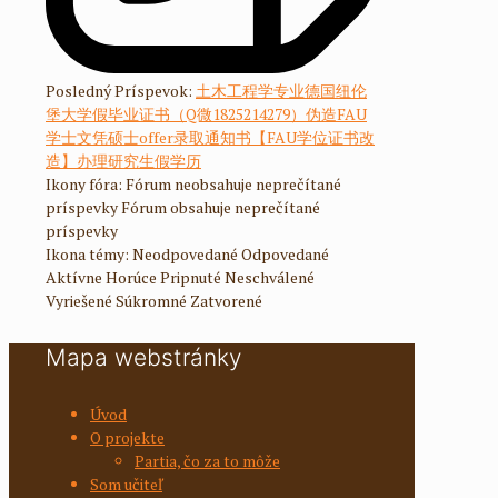
Posledný Príspevok:
土木工程学专业德国纽伦
堡大学假毕业证书（Q微1825214279）伪造FAU
学士文凭硕士offer录取通知书【FAU学位证书改
造】办理研究生假学历
Ikony fóra:
Fórum neobsahuje neprečítané
príspevky
Fórum obsahuje neprečítané
príspevky
Ikona témy:
Neodpovedané
Odpovedané
Aktívne
Horúce
Pripnuté
Neschválené
Vyriešené
Súkromné
Zatvorené
Mapa webstránky
Úvod
O projekte
Partia, čo za to môže
Som učiteľ