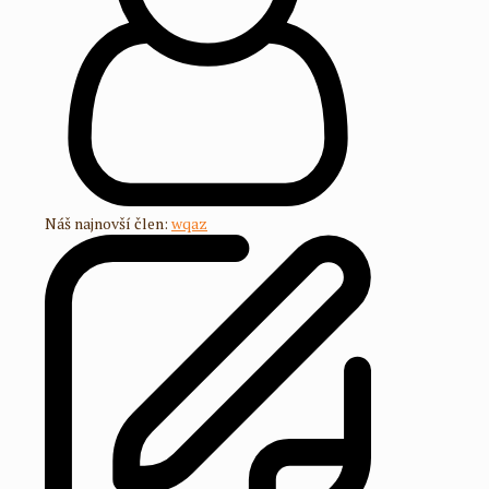
Náš najnovší člen:
wqaz