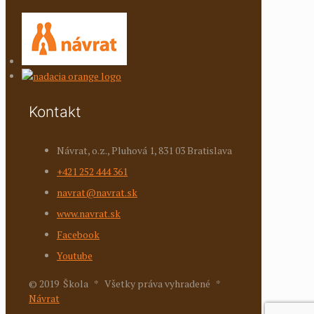
Kontakt
Návrat, o.z., Pluhová 1, 831 03 Bratislava
+421 252 444 361
navrat@navrat.sk
www.navrat.sk
Facebook
Youtube
© 2019 Škola * Všetky práva vyhradené *
Návrat