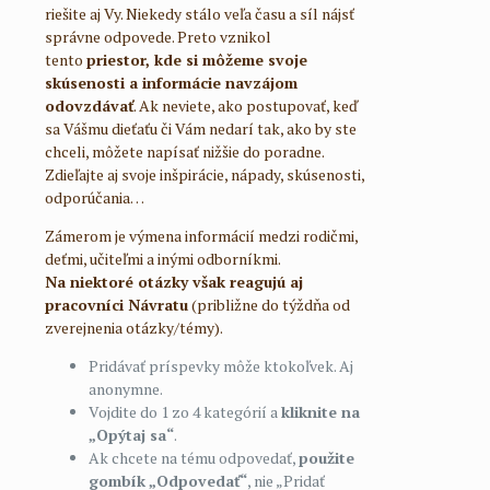
riešite aj Vy. Niekedy stálo veľa času a síl nájsť
správne odpovede. Preto vznikol
tento
priestor, kde si môžeme svoje
skúsenosti a informácie navzájom
odovzdávať
. Ak neviete, ako postupovať, keď
sa Vášmu dieťaťu či Vám nedarí tak, ako by ste
chceli, môžete napísať nižšie do poradne.
Zdieľajte aj svoje inšpirácie, nápady, skúsenosti,
odporúčania…
Zámerom je výmena informácií medzi rodičmi,
deťmi, učiteľmi a inými odborníkmi.
Na niektoré otázky však reagujú aj
pracovníci Návratu
(približne do týždňa od
zverejnenia otázky/témy).
Pridávať príspevky môže ktokoľvek. Aj
anonymne.
Vojdite do 1 zo 4 kategórií a
kliknite na
„Opýtaj sa“
.
Ak chcete na tému odpovedať,
použite
gombík „Odpovedať“
, nie „Pridať