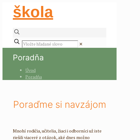
škola
✕
Poradňa
Úvod
Poradňa
Poraďme si navzájom
Mnohí rodičia, učitelia, žiaci i odborníci už iste
riešili viaceré z otázok, aké dnes možno