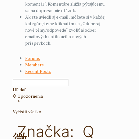
komentár“. Komentáre slúžia pýtajúcemu
sa na dopresnenie otázok.
Ak ste uviedli aj e-mail, môžete si v každej
kategórii/téme kliknutím na „Odoberaj
nové témy/odpovede“ zvoliť aj odber
emailových notifikácií o nových
príspevkoch.
Forums
Members
Recent Posts
Hľadať
Upozornenia
Vyčistiť všetko
Značka:
Q