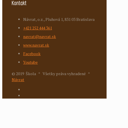
Kontakt
Návrat, o.z., Pluhová 1, 831 03 Bratislava
+421 252 444 361
navrat@navrat.sk
www.navrat.sk
Facebook
Youtube
© 2019 Škola * Všetky práva vyhradené *
Návrat