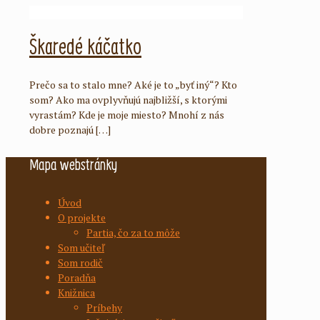
Škaredé káčatko
Prečo sa to stalo mne? Aké je to „byť iný“? Kto
som? Ako ma ovplyvňujú najbližší, s ktorými
vyrastám? Kde je moje miesto? Mnohí z nás
dobre poznajú
[…]
Mapa webstránky
Úvod
O projekte
Partia, čo za to môže
Som učiteľ
Som rodič
Poradňa
Knižnica
Príbehy