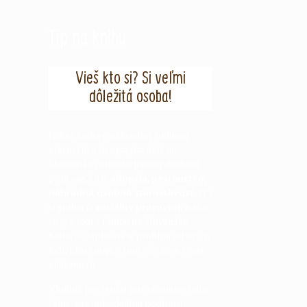
Tip na knihu
Vieš kto si? Si veľmi
dôležitá osoba!
Jediná kniha o náhradnej rodinnej
starostlivosti v jazyku detí na
Slovensku jednoduchým spôsobom
popisuje, čo je
adopcia
,
pestúnstvo
,
náhradná osobná starostlivosť
, kto
je
sudca
či
sociálny pracovník
a ako
to je s touto témou na Slovensku.
Kniha je doplnená aj profilmi mladých
ľudí, ktorí majú v tom všetkom svoje
skúsenosti.
Vhodné pre lepšie porozumenie tejto
téme, pre individuálnu podporu