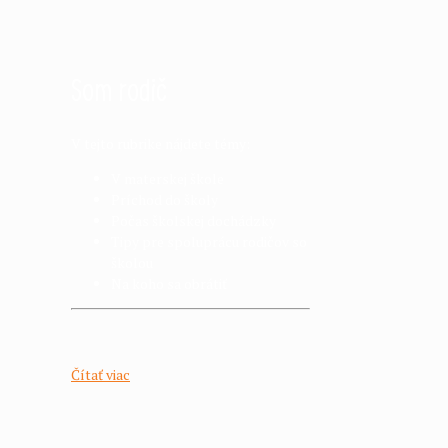
Som rodič
V tejto rubrike nájdete témy:
V materskej škole
Príchod do školy
Počas školskej dochádzky
Tipy pre spoluprácu rodičov so
školou
Na koho sa obrátiť
Čítať viac