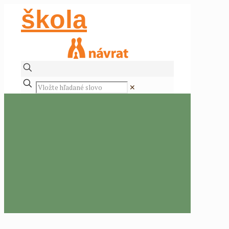
škola
✕