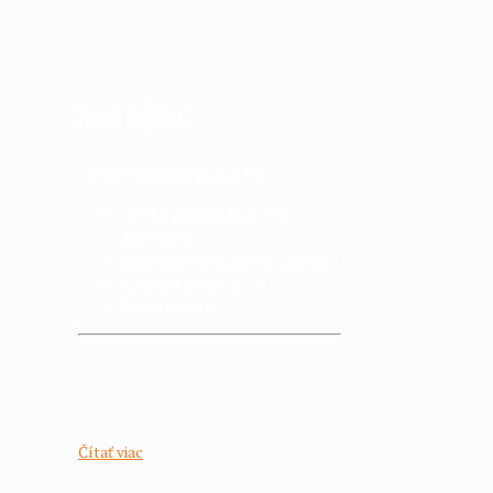
Som učiteľ
V tejto rubrike nájdete témy:
Dieťa s ťažkým životným
príbehom
Náhradná rodinná starostlivosť
Čo môže urobiť učiteľ
Komu zavolať
Čítať viac