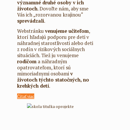
významné druhé osoby v ich
životoch
. Dovoľte nám, aby sme
Vás ich „rozorvanou krajinou“
sprevádzali
.
Webstránku
venujeme učiteľom
,
ktorí hľadajú podporu pre deti v
náhradnej starostlivosti alebo deti
z rodín v rizikových sociálnych
situáciách. Tiež ju venujeme
rodičom
a náhradným
opatrovateľom, ktorí sú
mimoriadnymi osobami
v
životoch týchto statočných, no
krehkých detí
.
Čítať viac