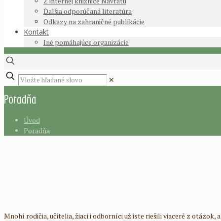
Z internej knižnice Návratu
Ďalšia odporúčaná literatúra
Odkazy na zahraničné publikácie
Kontakt
Iné pomáhajúce organizácie
✕
Poradňa
Úvod
Poradňa
Mnohí rodičia, učitelia, žiaci i odborníci už iste riešili viaceré z otázo