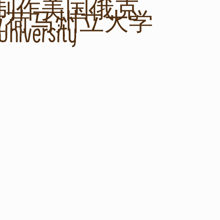
44制作美国俄克
拉荷马州立大学
versity