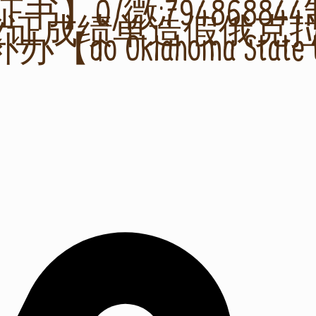
书】Q/微:7948688
业证成绩单造假俄克
klahoma State Uni