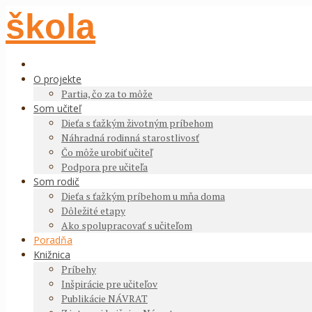
škola
O projekte
Partia, čo za to môže
Som učiteľ
Dieťa s ťažkým životným príbehom
Náhradná rodinná starostlivosť
Čo môže urobiť učiteľ
Podpora pre učiteľa
Som rodič
Dieťa s ťažkým príbehom u mňa doma
Dôležité etapy
Ako spolupracovať s učiteľom
Poradňa
Knižnica
Príbehy
Inšpirácie pre učiteľov
Publikácie NÁVRAT