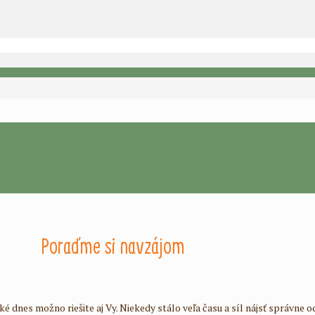
Poraďme si navzájom
k, aké dnes možno riešite aj Vy. Niekedy stálo veľa času a síl nájsť správn