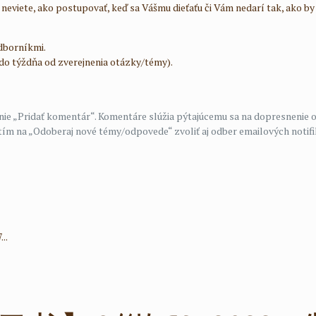
k neviete, ako postupovať, keď sa Vášmu dieťaťu či Vám nedarí tak, ako by
odborníkmi.
 do týždňa od zverejnenia otázky/témy).
 nie „Pridať komentár“. Komentáre slúžia pýtajúcemu sa na dopresnenie 
knutím na „Odoberaj nové témy/odpovede“ zvoliť aj odber emailových notif
..