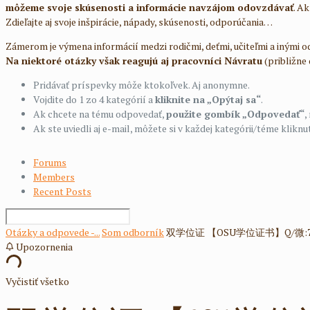
môžeme svoje skúsenosti a informácie navzájom odovzdávať
. A
Zdieľajte aj svoje inšpirácie, nápady, skúsenosti, odporúčania…
Zámerom je výmena informácií medzi rodičmi, deťmi, učiteľmi a inými 
Na niektoré otázky však reagujú aj pracovníci Návratu
(približne
Pridávať príspevky môže ktokoľvek. Aj anonymne.
Vojdite do 1 zo 4 kategórií a
kliknite na „Opýtaj sa“
.
Ak chcete na tému odpovedať,
použite gombík „Odpovedať“
,
Ak ste uviedli aj e-mail, môžete si v každej kategórii/téme kli
Forums
Members
Recent Posts
Otázky a odpovede -...
Som odborník
双学位证 【OSU学位证书】Q/微:7.
Upozornenia
Vyčistiť všetko